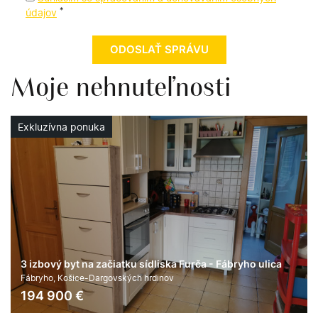
*
údajov
Moje nehnuteľnosti
Exkluzívna ponuka
3 izbový byt na začiatku sídliska Furča - Fábryho ulica
Fábryho, Košice-Dargovských hrdinov
194 900
€
2
3
66 m
áno