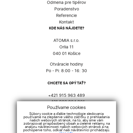
Odmena pre tipérov
Poradenstvo
Referencie
Kontakt
KDE NÁS NÁJDETE?
ATOMIA s.r.o.
Orlia 11
040 01 Košice
Otváracie hodiny
Po - Pi: 8:00 - 16: 30
CHCETE SA OPÝTAŤ?
+421 915 963 489
+421 903 904 901
Používame cookies
atomia@atomia.sk
Súbory cookie a ďalšie technológie sledovania
používame na zlepšenie vášho zážitku z prehliadania
SOCIÁLNE SIETE
našich webových stránok, na to, aby sme vám
zobrazovali prispôsobený obsah a cielené reklamy, na
analýzu návštevnosti našich webových stránok a na
pochopenie toho, odkiaľ naši návštevníci prichádzajú.