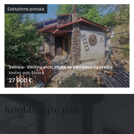
Exkluzívna ponuka
Svinica- Viničný vrch, chata so záhradou na predaj
Viničný vrch, Svinica
27 900
€
2
2
2
24 m
332 m
Kontaktujte
nás