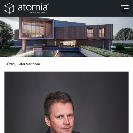
Úvod
/
Peter Martončík