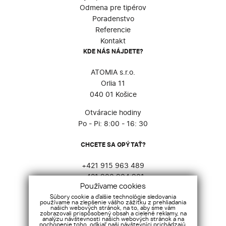
Odmena pre tipérov
Poradenstvo
Referencie
Kontakt
KDE NÁS NÁJDETE?
ATOMIA s.r.o.
Orlia 11
040 01 Košice
Otváracie hodiny
Po - Pi: 8:00 - 16: 30
CHCETE SA OPÝTAŤ?
+421 915 963 489
+421 903 904 901
Používame cookies
atomia@atomia.sk
Súbory cookie a ďalšie technológie sledovania
používame na zlepšenie vášho zážitku z prehliadania
SOCIÁLNE SIETE
našich webových stránok, na to, aby sme vám
zobrazovali prispôsobený obsah a cielené reklamy, na
analýzu návštevnosti našich webových stránok a na
pochopenie toho, odkiaľ naši návštevníci prichádzajú.