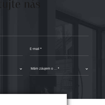
ujte
nás