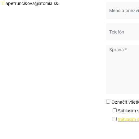
apetruncikova@atomia.sk
Označiť všet
Súhlasím 
Súhlasím 