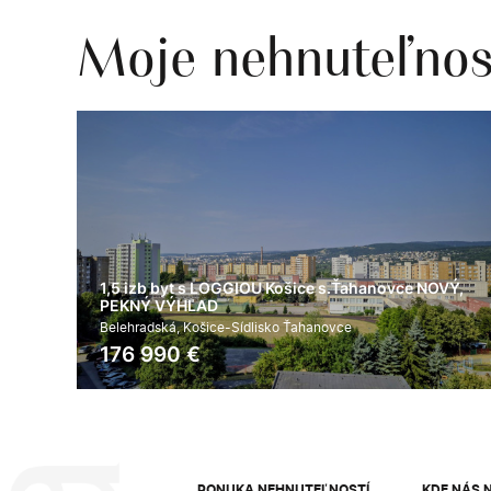
Moje nehnuteľnos
1,5 izb byt s LOGGIOU Košice s.Ťahanovce NOVÝ,
PEKNÝ VÝHĽAD
Belehradská, Košice-Sídlisko Ťahanovce
176 990
€
2
2
39 m
áno
PONUKA NEHNUTEĽNOSTÍ
KDE NÁS 