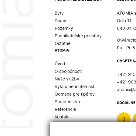
Byty
ATOMIA s.
Domy
Orlia 11
Pozemky
040 01 K
Podnikateľské priestory
Otváracie
Ostatné
Po - Pi: 8
ATOMIA
CHCETE S
Úvod
O spoločnosti
+421 915
Naše služby
+421 903
Výkup nehnuteľnosti
atomia@a
Odmena pre tipérov
Poradenstvo
SOCIÁLNE 
Referencie
Kontakt