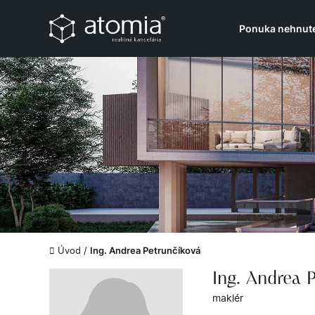
Ponuka nehnute
Úvod
/
Ing. Andrea Petrunčíková
Ing. Andrea 
maklér