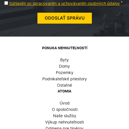
*
Súhlasím so spracovaním a uchovávaním osobných údajov
PONUKA NEHNUTEĽNOSTÍ
Byty
Domy
Pozemky
Podnikateľské priestory
Ostatné
ATOMIA
Úvod
O spoločnosti
Naše služby
Výkup nehnuteľnosti
Odmena pre tipérov