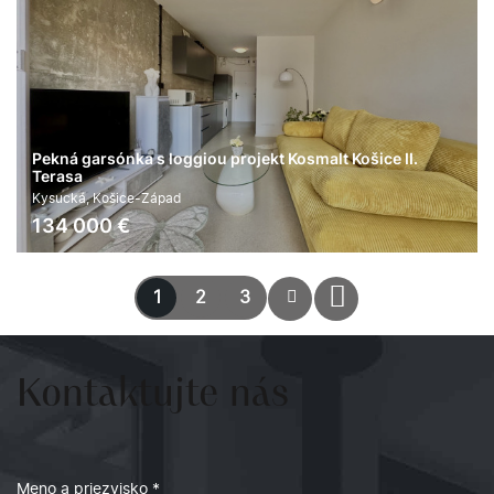
Pekná garsónka s loggiou projekt Kosmalt Košice II.
Terasa
Kysucká, Košice-Západ
134 000
€
2
1
24 m
áno
1
2
3
Kontaktujte
nás