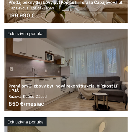
Predaj pekný 3 izbový byt Košice II. Terasa Čapajevova ul.
Čapajevova, Košice-Západ
199 990
€
2
3
60 m
áno
Exkluzívna ponuka
Prenájom 2 izbový byt, nová rekonštrukcia, blízkosť LF
UPJŠ
Ružová, Košice-Západ
850
€/mesiac
2
2
42 m
áno
Exkluzívna ponuka