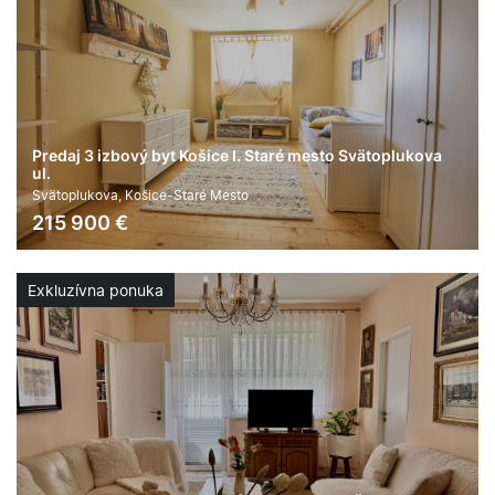
Predaj 3 izbový byt Košice I. Staré mesto Svätoplukova
ul.
Svätoplukova, Košice-Staré Mesto
215 900
€
2
3
77 m
áno
Exkluzívna ponuka