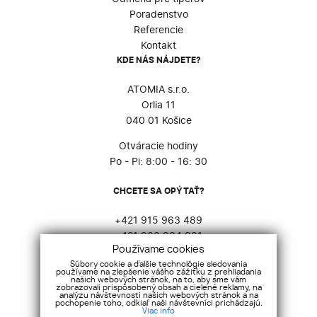
Poradenstvo
Referencie
Kontakt
KDE NÁS NÁJDETE?
ATOMIA s.r.o.
Orlia 11
040 01 Košice
Otváracie hodiny
Po - Pi: 8:00 - 16: 30
CHCETE SA OPÝTAŤ?
+421 915 963 489
+421 903 904 901
Používame cookies
atomia@atomia.sk
Súbory cookie a ďalšie technológie sledovania
používame na zlepšenie vášho zážitku z prehliadania
SOCIÁLNE SIETE
našich webových stránok, na to, aby sme vám
zobrazovali prispôsobený obsah a cielené reklamy, na
analýzu návštevnosti našich webových stránok a na
pochopenie toho, odkiaľ naši návštevníci prichádzajú.
Viac info