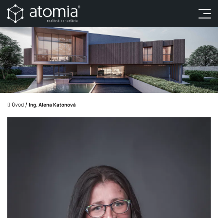
Úvod
/
Ing. Alena Katonová