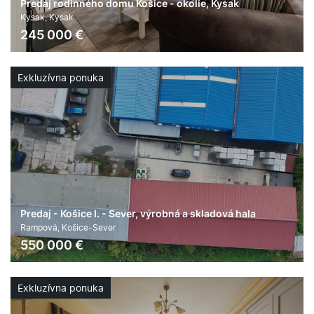
Predaj rodinného domu Košice - okolie, Kysak
Kysak, Kysak
245 000
€
2
2
5
794 m
794 m
Exkluzívna ponuka
Predaj - Košice I. - Sever, výrobná a skladová hala
Rampová, Košice-Sever
550 000
€
2
1172 m
áno
Exkluzívna ponuka