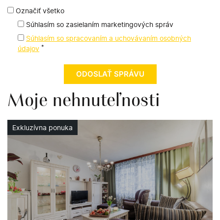
Označiť všetko
Súhlasím so zasielaním marketingových správ
Súhlasím so spracovaním a uchovávaním osobných
*
údajov
Moje nehnuteľnosti
Exkluzívna ponuka