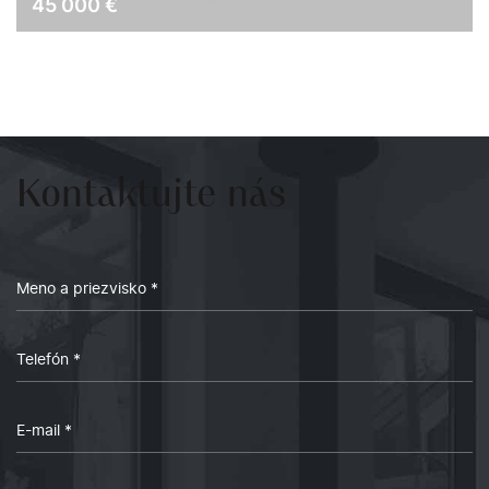
45 000
€
Kontaktujte
nás