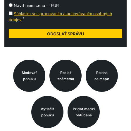
Navrhujem cenu ... EUR.
Súhlasím so spracovaním a uchovávaním osobných
*
údajov
Sledovať
Poslať
Poloha
ponuku
známemu
na mape
Vytlačiť
Pridať medzi
ponuku
obľúbené