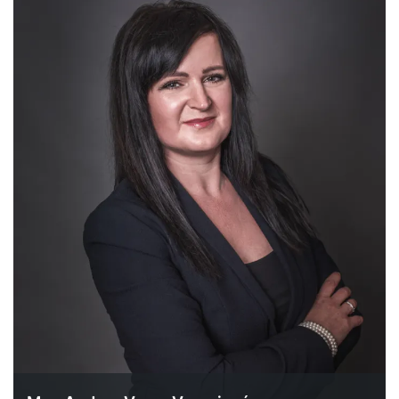
Ak Vás táto ponuka zaujala, neváhajte ma kontaktovať na tel.č.
0908 990 029 alebo mi napíšte na vargavranaiova@atomia.sk.
V cene je zahrnutá sprostredkovateľská provízia a náklady za
vypracovanie ZBZ, Kúpnej zmluvy, poplatky za overenie
podpisov u notára a kolky za návrhy na vklad do Katastra
nehnuteľností.
V cene je zahrnutá sprostredkovateľská provízia a náklady za
vypracovanie ZBZ, Kúpnej zmluvy, poplatky za overenie
podpisov u notára a kolky za návrhy na vklad do Katastra
nehnuteľností.