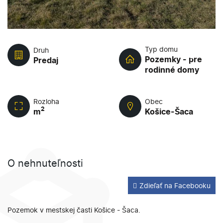
Typ domu
Druh
Pozemky - pre
Predaj
rodinné domy
Rozloha
Obec
2
m
Košice-Šaca
O nehnuteľnosti
Zdieľať na Facebooku
Pozemok v mestskej časti Košice - Šaca.