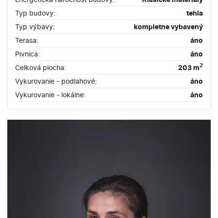
pred budovou reštaurácie
Typ budovy:
tehla
* v správnych rukách ponúka táto prevádzka obrovský
Typ výbavy:
kompletne vybavený
potenciál rozvoja
Terasa:
áno
Nájom je 1200.- Euro mesačne
, pri podpise nájomnej zmluvy
Pivnica:
áno
sa vyžaduje 2-mesačný depozit. Energie sú na náklady
nájomníka.
2
Celková plocha:
203 m
Vykurovanie - podlahové:
áno
V prípade záujmu si dohodnite obhliadku na
0905 655 525
.
Vykurovanie - lokálne:
áno