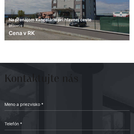
Na prenájom kancelárie pri hlavnej ceste
Bidovce
Cena v RK
Kontaktujte
nás