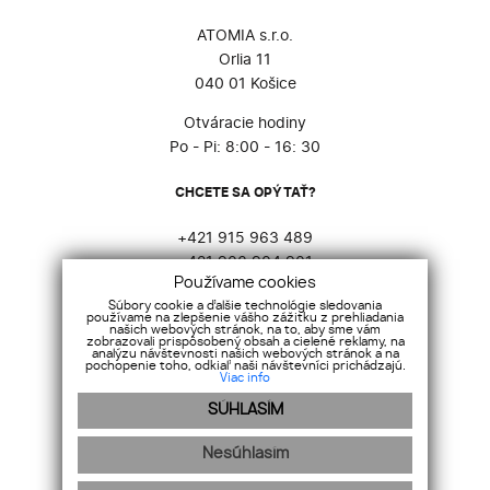
ATOMIA s.r.o.
Orlia 11
040 01 Košice
Otváracie hodiny
Po - Pi: 8:00 - 16: 30
CHCETE SA OPÝTAŤ?
+421 915 963 489
+421 903 904 901
Používame cookies
atomia@atomia.sk
Súbory cookie a ďalšie technológie sledovania
používame na zlepšenie vášho zážitku z prehliadania
SOCIÁLNE SIETE
našich webových stránok, na to, aby sme vám
zobrazovali prispôsobený obsah a cielené reklamy, na
analýzu návštevnosti našich webových stránok a na
pochopenie toho, odkiaľ naši návštevníci prichádzajú.
Viac info
SÚHLASÍM
Nesúhlasím
GDPR
Cookies