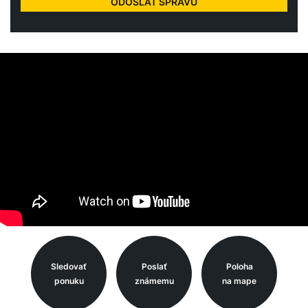
Sledovať
Poslať
Poloha
ponuku
známemu
na mape