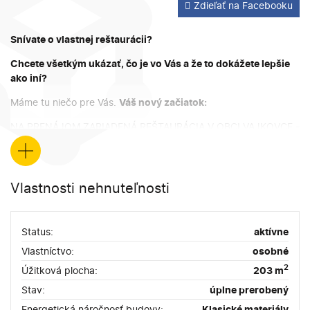
Zdieľať na Facebooku
Snívate o vlastnej reštaurácii?
Chcete všetkým ukázať, čo je vo Vás a že to dokážete lepšie
ako iní?
Máme tu niečo pre Vás.
Váš nový začiatok:
NA PRENÁJOM ZARIADENÁ REŠTAURÁCIA V OBCI VAJKOVCE -
jediná reštaurácia v blízkom okolí - veľký potenciál
+
*
nová rekonštrukcia
, moderne zariadený interiér, centrálna
poloha vrámci rozvíjajúcej sa obce
Vlastnosti nehnuteľnosti
* len cca
1km od dialnice Košice-Prešov
a výpadovky
na priemyselnú oblasť v obci Valaliky
Status:
aktívne
*
podlahová plocha cca 200m2
, z toho 160m2 je samotná
Vlastníctvo:
osobné
reštaurácia, salónik, kuchyňa, sklad a toalety a 40m2 v
2
Úžitková plocha:
203 m
suteréne, kde sú dva sklady, chodba a kancelária so šatňou.
Stav:
úplne prerobený
*
vonkajšia terasa
a dostatok miesta na
parkovanie pre hostí
Energetická náročnosť budovy:
Klasické materiály