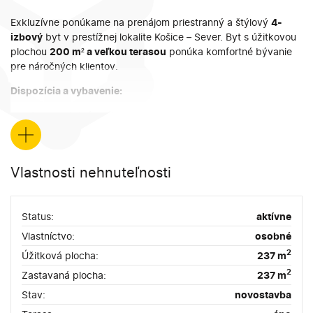
Exkluzívne ponúkame na prenájom priestranný a štýlový
4-
izbový
byt v prestížnej lokalite Košice – Sever. Byt s úžitkovou
plochou
200 m² a veľkou terasou
ponúka komfortné bývanie
pre náročných klientov.
Dispozícia a vybavenie:
3 samostatné spálne
2 kúpeľne (dva sprchové kúty, jedna vaňa)
+
2 toalety
veľká obývacia izba s krbom
Vlastnosti nehnuteľnosti
kompletne zariadený interiér s moderným vybavením
podlahové kúrenie pre maximálne pohodlie
výškovo nastaviteľný pracovný stôl pre home office
Status:
aktívne
Doplnkové priestory a výhody:
Vlastníctvo:
osobné
2
Úžitková plocha:
237 m
priestranná terasa vhodná na oddych či spoločenské
posedenia
2
Zastavaná plocha:
237 m
vlastné parkovacie miesto
Stav:
novostavba
k dispozícii ihneď