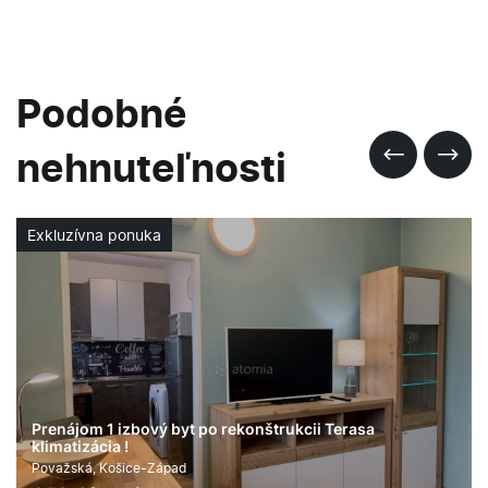
Podobné
nehnuteľnosti
DUETT Business Residence - na prenájom luxusný
apartmán
Námestie osloboditeľov, Košice-Staré Mesto