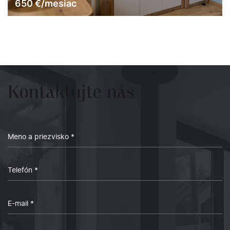
1 600
€/mesiac
2
3
113 m
7
Kontaktujte
nás