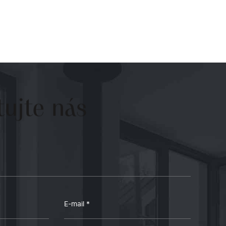
ujte
nás