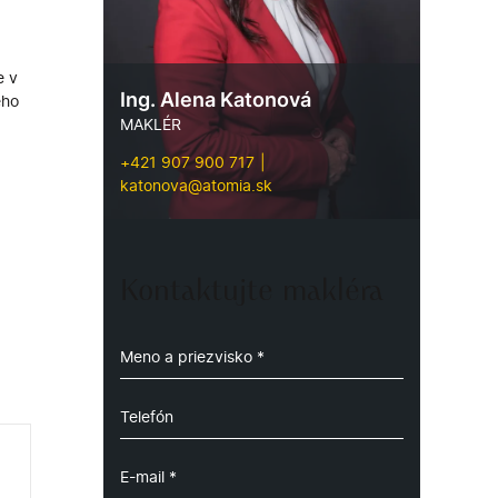
e v
Ing. Alena Katonová
eho
MAKLÉR
+421 907 900 717
katonova@atomia.sk
Kontaktujte makléra
a s
ďaka