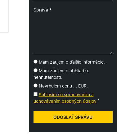
m a
Mám záujem o ďalšie informácie.
Mám záujem o obhliadku
nehnuteľnosti.
Navrhujem cenu ... EUR.
cie
Súhlasím so spracovaním a
*
uchovávaním osobných údajov
ívna
ra