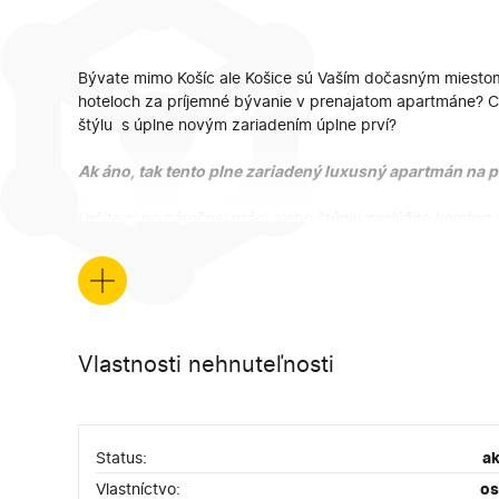
Bývate mimo Košíc ale Košice sú Vaším dočasným miestom
hoteloch za príjemné bývanie v prenajatom apartmáne? C
štýlu s úplne novým zariadením úplne prví?
Ak áno, tak tento plne zariadený luxusný apartmán na 
Určite si po náročnej práci alebo štúdiu zaslúžite komfort
mesta Košice, v modernej novostavbe DUETT BUSINESS R
Námestia Osloboditeľov a Jantárovej ulice, v najlukratívne
+
POPIS APARTMÁNU
Ponúkaný apartmán na prenájom je 2 izbový s príslušenst
Vlastnosti nehnuteľnosti
kuchynskou časťou a častou predsiene, kúpeľňa s toalet
Apartmán je dokončený z kvalitných a nadštandardných 
francúzskym oknám má apartmán veľa prirodzeného svet
Status:
ak
Dispozícia
Vlastníctvo:
o
Apartmán pozostáva z otvoreného denného priestoru, kto