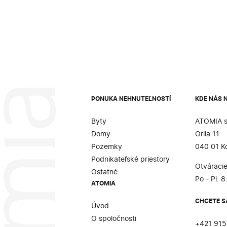
PONUKA NEHNUTEĽNOSTÍ
KDE NÁS 
Byty
ATOMIA s.
Domy
Orlia 11
Pozemky
040 01 K
Podnikateľské priestory
Otváracie
Ostatné
Po - Pi: 8
ATOMIA
CHCETE S
Úvod
O spoločnosti
+421 915