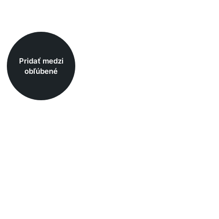
bou
ťou
vé a
Pridať medzi
obľúbené
eho
ur