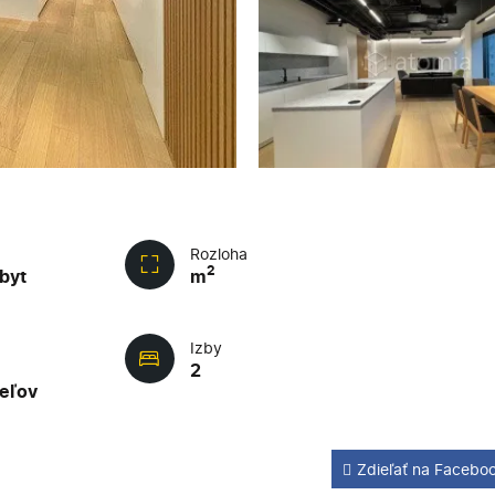
Rozloha
2
byt
m
Izby
e
2
teľov
Zdieľať na Facebo