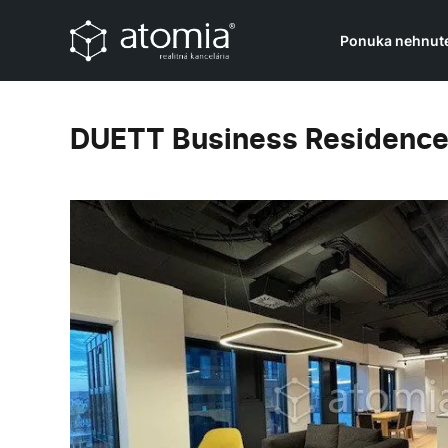
Ponuka nehnute
DUETT Business Residence 