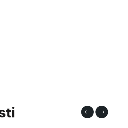
a
 for
a
f a
t of
made
sti
best: