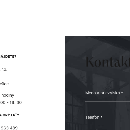
NÁJDETE?
Kontakt
r.o.
ošice
 hodiny
:00 - 16: 30
A OPÝTAŤ?
 963 489