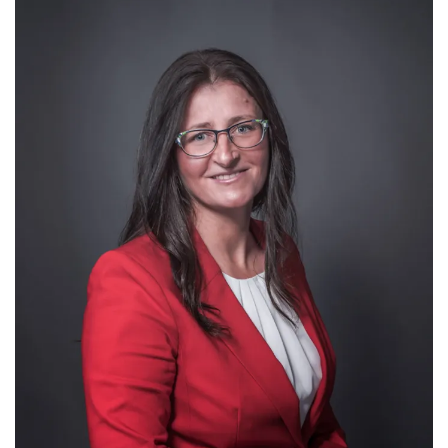
orientovaný na juhovýchod a severozápad. Svetlá výška
obytných miestností po znížení stropov je 2,70 m.
POPIS REKONŠTRUKCIE BYTU
Rekonštrukcia bytu zahŕňala zmenu dispozície bytu, obnovu
sietí v byte - vytvorenie vlastného vykurovacieho systému,
čiastočne elektrické rozvody, rozvody plynu, vody, odpadu,
obnovu stien, stropov, podláh (drevenné podlahy, dlažba),
osadenie nových dverí, okien, kuchynskej linky, sanity,
obklady, dlažby.
Vlastné vykurovanie bytu a ohrev teplej vody
Byt je odpojený od centrálneho zdroja vykurovania a je
napojený na vlastnú vykurovaciu sústavu s osadením nových
radiátorov a osadením plynového kondenzačného kotla zn.
Vaillant. Kotol je odvedený do vyvlôžkovaného komína.
Reguláciu tepla v byte zabezpečuje termostat. V obývacej izbe
je osadený krb.
Okná, steny, stropy, dvere
V byte sú plastové okná - výška 1,10 m. Na stenách sú sieťky a