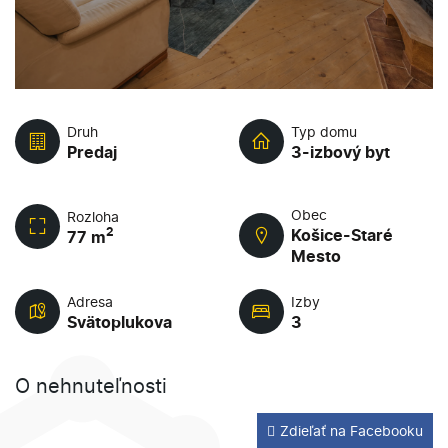
Druh
Typ domu
Predaj
3-izbový byt
Obec
Rozloha
2
Košice-Staré
77 m
Mesto
Adresa
Izby
Svätoplukova
3
O nehnuteľnosti
Zdieľať na Facebooku