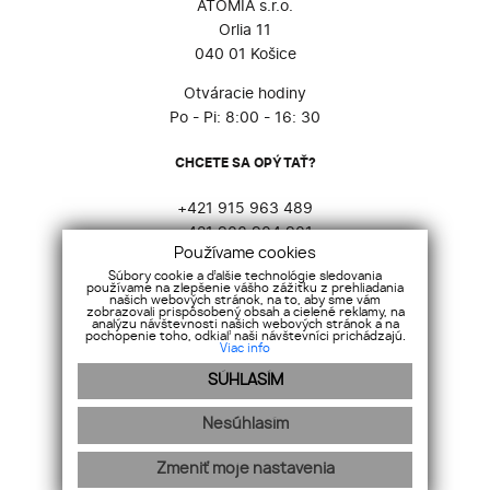
ATOMIA s.r.o.
Orlia 11
040 01 Košice
Otváracie hodiny
Po - Pi: 8:00 - 16: 30
CHCETE SA OPÝTAŤ?
+421 915 963 489
+421 903 904 901
Používame cookies
atomia@atomia.sk
Súbory cookie a ďalšie technológie sledovania
používame na zlepšenie vášho zážitku z prehliadania
SOCIÁLNE SIETE
našich webových stránok, na to, aby sme vám
zobrazovali prispôsobený obsah a cielené reklamy, na
analýzu návštevnosti našich webových stránok a na
pochopenie toho, odkiaľ naši návštevníci prichádzajú.
Viac info
SÚHLASÍM
Nesúhlasím
GDPR
Cookies
Zmeniť moje nastavenia
webdesign
|
webex.digital