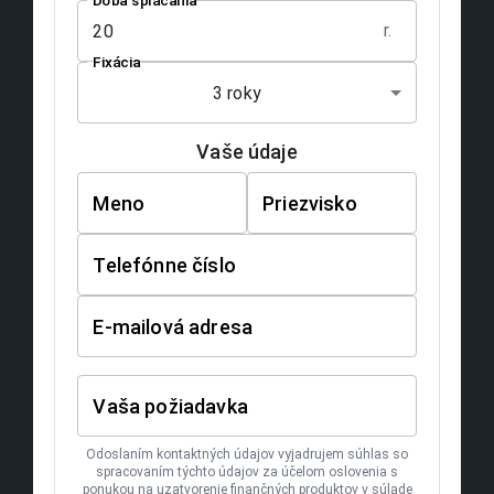
médií.
🏠 For Sale: 3-Bedroom Brick Apartment in Košice City Centre –
Svätoplukova Street
Looking for an investment property with great rental potential?
Or would you prefer to live close to the historical centre, with
your own heating, hot water system and a real fireplace in the
living room?
This spacious 3-room brick apartment (77 m²) offers both
comfort and long-term value!
📍 Location:
- Košice I – Old Town, Svätoplukova Street.
- Walking distance to the Main Street, railway & bus station,
parks, shops, schools and full civic amenities.
- Resident parking available – only €25/year.
🏢 Building:
- Brick, low-rise, quiet house with only 9 apartments.
- Building renovation (insulation, waterproofing, common areas)
is already approved and in progress.