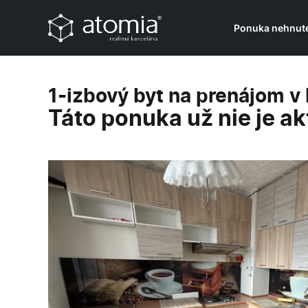
Táto ponuka už nie je aktuálna.
Ponuka nehnute
1-izbový byt na prenájom v
Táto ponuka už nie je ak