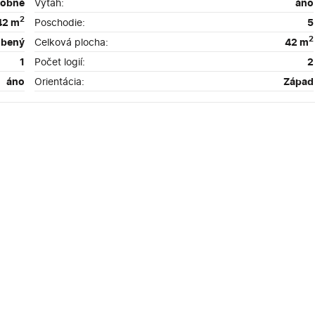
sobné
Výťah:
áno
2
42 m
Poschodie:
5
2
obený
Celková plocha:
42 m
1
Počet logií:
2
áno
Orientácia:
Západ