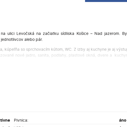
 ulici Levočská na začiatku sídliska Košice – Nad jazerom. By
jednotlivcov alebo pár.
a, kúpeľňa so sprchovacím kútom, WC. Z izby aj kuchyne je aj výst
ealizované nové jadro, sanita, podlahy, plastové okná, dvere a kuch
iňa.
váhajte kontaktovať na tel. č.: 0903 904 901.
tívne
Pivnica:
áno