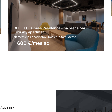
Námestie osloboditeľov, Košice-Staré Mesto
1 400
€/mesiac
2
2
98.9 m
jom
7
NÁJDETE?