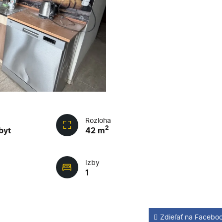
Rozloha
2
byt
42 m
Izby
á
1
Zdieľať na Facebo