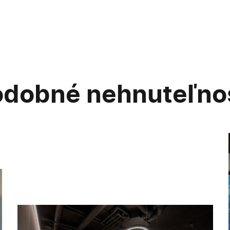
odobné
nehnuteľno
DUETT Business Residence - na prenájom
apartmán centrum!