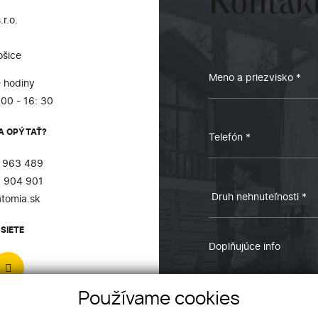
Kontakt
r.o.
ošice
 hodiny
:00 - 16: 30
A OPÝTAŤ?
 963 489
 904 901
tomia.sk
SIETE
Používame cookies