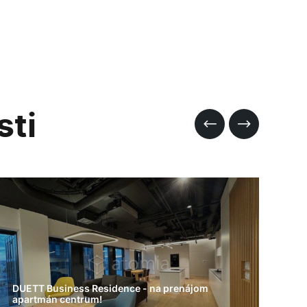
sti
Na prenájom byt na Furči po kompletnej
rekonštrukcii