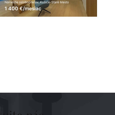
Jegorovovo námestie, Košice-Dargovských hrdinov
750
€/mesiac
2
7
2
58 m
7