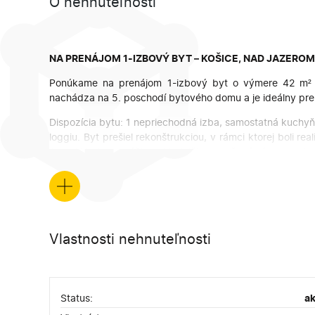
O nehnuteľnosti
NA PRENÁJOM 1-IZBOVÝ BYT – KOŠICE, NAD JAZEROM
Ponúkame na prenájom 1-izbový byt o výmere 42 m² na
nachádza na 5. poschodí bytového domu a je ideálny pre 
Dispozícia bytu: 1 nepriechodná izba, samostatná kuchyň
loggiu. Byt prešiel rekonštrukciou, v rámci ktorej boli r
linka. V byte je práčka, chladnička, gaučová súprava, skr
Podmienky prenájmu:
+
– minimálna doba prenájmu 1 rok,
– depozit vo výške 1 mesačného nájmu,
– pri podpise zmluvy sa uhrádza nájom + depozit.
Vlastnosti nehnuteľnosti
Cena: 570,-€ / mesiac vrátane energií.
V prípade záujmu o obhliadku alebo viac informácií ma ne
Status:
ak