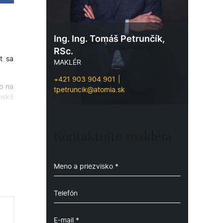
Ing. Ing. Tomáš Petrunčík,
RSc.
t sa
MAKLÉR
+421 903 904 901
up na
tpetruncik@atomia.sk
ynská
Kontaktujte makléra