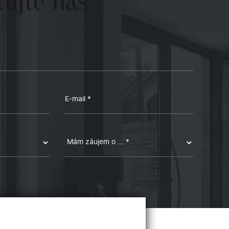
ujte
nás