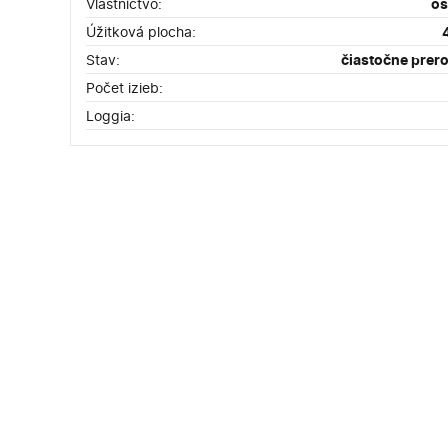
Vlastníctvo:
o
Úžitková plocha:
Stav:
čiastočne prer
Počet izieb:
Loggia: