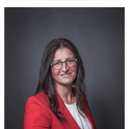
Kúpeľňa je spojená s toaletou. Je priestranná a nachádza sa v
nej akrylátová vaňa, umývadlo osadené v skrinke, zrkadlo,
rebríkový radiátor, závesná toaleta s podomietkovým
systémom, na stene je osadený televízor. Pračka sa nachádza
v samostatnej miestnosti určenej na pranie.
ĎALŠIE INFORMÁCIE
Byt je k dispozícii na nasťahovanie ihneď.
Susedia sú bezproblémoví. Byt je k dispozícii na prenájom bez
zvierat.
Obytný dom je po kompletnej rekonštrukcii, vrátane výťahu.
Výťahy sú v obytnom dome 2.
LOKALITA
Lokalita Vás určite poteší : svojou blízkosťou k
centru, komplexnou občianskou vybavenosťou - ÚNLP, pošta,
miestny úrad, kostoly, obchodné centrá, ihriská, jasle,
materské školy, základné školy, vysoké školy a dobrou
dopravnou infraštruktúrou.
PLATBY