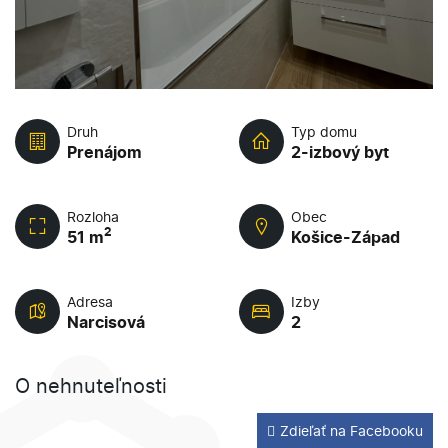
Druh
Typ domu
Prenájom
2-izbový byt
Rozloha
Obec
2
51 m
Košice-Západ
Adresa
Izby
Narcisová
2
O nehnuteľnosti
Zdieľať na Facebooku