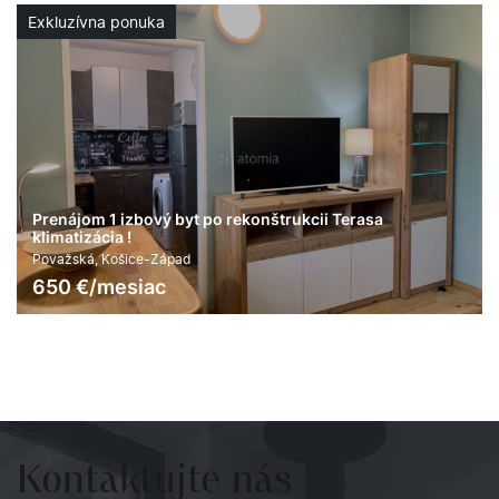
ekonštrukcii Terasa
DUETT Business Residence
apartmán
Námestie osloboditeľov, Košice-
1 600
€/mesiac
2
30 m
6
3
Kontaktujte
nás