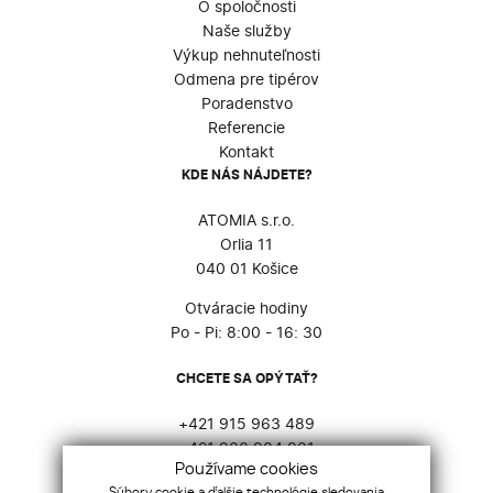
O spoločnosti
Naše služby
Výkup nehnuteľnosti
Odmena pre tipérov
Poradenstvo
Referencie
Kontakt
KDE NÁS NÁJDETE?
ATOMIA s.r.o.
Orlia 11
040 01 Košice
Otváracie hodiny
Po - Pi: 8:00 - 16: 30
CHCETE SA OPÝTAŤ?
+421 915 963 489
+421 903 904 901
Používame cookies
atomia@atomia.sk
Súbory cookie a ďalšie technológie sledovania